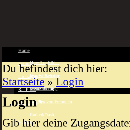
Home
How To: Bilder
Forum
Du befindest dich hier:
Was ist Ratlook
neueste Beiträge
Umfragen
Startseite
»
Login
meine Beiträge
Wettbewerbe
Rat Pics !
Login
Beiträge von Freunden
Rat Pics !
FB Ratten
RatlookDash
Gib hier deine Zugangsdate
Videos