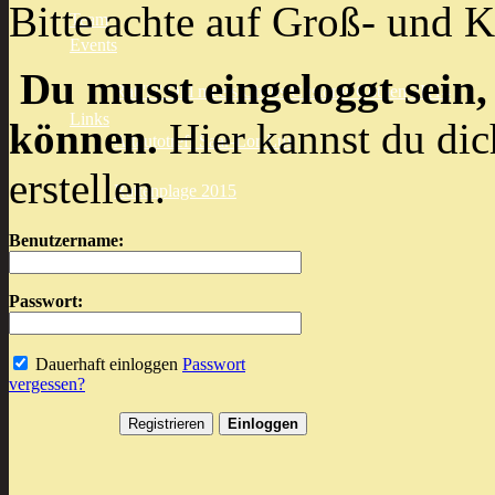
Bitte achte auf Groß- und K
Team
Events
Du musst eingeloggt sein,
Rat 'N' Old meets Chaos Customs Cöthen 2K14
Links
können.
Hier kannst du dic
Altautotreff Saar-Lor-Lux
erstellen.
Rattenplage 2015
Benutzername:
Passwort:
Dauerhaft einloggen
Passwort
vergessen?