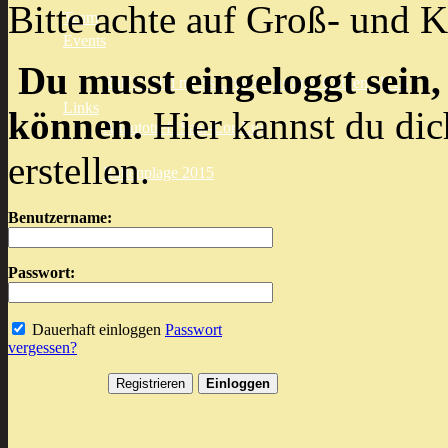
Bitte achte auf Groß- und K
Team
Events
Du musst eingeloggt sein,
Rat 'N' Old meets Chaos Customs Cöthen 2K14
Links
können.
Hier kannst du dic
Altautotreff Saar-Lor-Lux
erstellen.
Rattenplage 2015
Benutzername:
Passwort:
Dauerhaft einloggen
Passwort
vergessen?