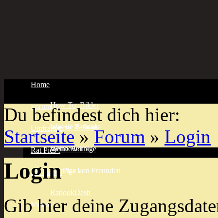
Home
How To: Bilder
Forum
Du befindest dich hier:
Was ist Ratlook
neueste Beiträge
Umfragen
Startseite
»
Forum
»
Login
meine Beiträge
Wettbewerbe
Rat Pics !
Login
Beiträge von Freunden
Rat Pics !
FB Ratten
RatlookDash
Gib hier deine Zugangsdate
Videos