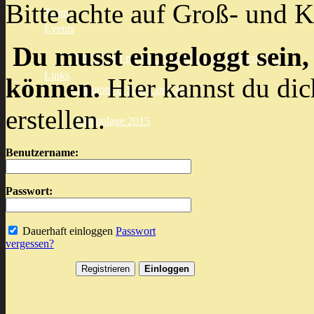
Bitte achte auf Groß- und K
Team
Events
Du musst eingeloggt sein,
Rat 'N' Old meets Chaos Customs Cöthen 2K14
Links
können.
Hier kannst du dic
Altautotreff Saar-Lor-Lux
erstellen.
Rattenplage 2015
Benutzername:
Passwort:
Dauerhaft einloggen
Passwort
vergessen?