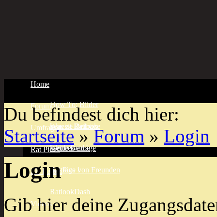
Home
How To: Bilder
Forum
Du befindest dich hier:
Was ist Ratlook
neueste Beiträge
Umfragen
Startseite
»
Forum
»
Login
meine Beiträge
Wettbewerbe
Rat Pics !
Login
Beiträge von Freunden
Rat Pics !
FB Ratten
RatlookDash
Gib hier deine Zugangsdate
Videos